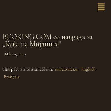
BOOKING.COM со награда за
„Куќа на Мијаците“
März 29, 2019
This post is also available in:
македонски
English
Français
Eтно-ресторанот „Куќа на
Мијаците” награден со високо