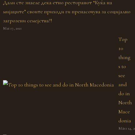
Дали сте знаеле дека етно ресторанот “Куќа на
мијаците” своите приходи ги пренасочува за социјално
загрозени семејства?!
Mai 17, 2021
Top
10
thing
s to
see
and
do in
North
Mace
donia
März 14, 2