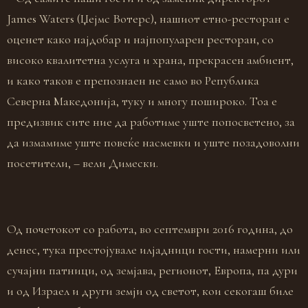
James Waters (Џејмс Вотерс), нашиот етно-ресторан е
оценет како најдобар и најпопуларен ресторан, со
високо квалитетна услуга и храна, прекрасен амбиент,
и како таков е препознаен не само во Република
Северна Македонија, туку и многу пошироко. Тоа е
предизвик сите ние да работиме уште попосветено, за
да измамиме уште повеќе насмевки и уште позадоволни
посетители, – вели Димески.
Од почетокот со работа, во септември 2016 година, до
денес, тука престојувале илјадници гости, намерни или
сучајни патници, од земјава, регионот, Европа, па дури
и од Израел и други земји од светот, кои секогаш биле