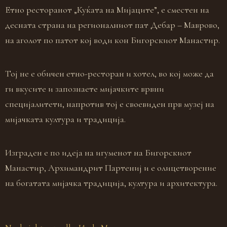
Етно ресторанот „Куќата на Мијаците”, е сместен на
десната страна на регионалниот пат Дебар – Маврово,
на аголот по патот кој води кон Бигорскиот Манастир.
Тој не е обичен етно-ресторан и хотел, во кој може да
ги вкусите и запознаете мијачките врвни
специјалитети, напротив тој е своевиден прв музеј на
мијачката култура и традиција.
Изграден е по идеја на игуменот на Бигорскиот
Манастир, Архимандрит Партениј и е олицетворение
на богатата мијачка традиција, култура и архитектура.