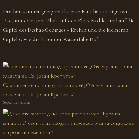
Dreibettzimmer geeignet für eine Familie mit eigenem
D
Bad, mit direktem Blick auf den Fluss Radika und auf die
B
Gipfel des Deshat-Gebirges – Krchin und die kleineren
G
Gipfel sowie die Täler der Wasserfälle Duf.
Соопштение по повод празникот „Отсекувањето на
главата на Св. Јован Крстител“
September 8, 2022