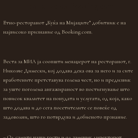
прзнание од Booking.com
Eтно-ресторанот „Куќа на Мијаците” добитник е на
највисоко признание од Booking.com.
Веста за МИА ја соопшти менаџерот на ресторанот, г.
Николче Димески, кој додава дека ова за него и за сите
вработените претставува голема чест, но и предизвик
за уште поголема ангажираност во постигнување што
повисок квалитет на понудата и услугата, од која, како
што додава и до сега посетителите се повеќе од
задоволни, што го потврдува и добиеното прзнание.
– Од самите наши гости и од заменик директорот