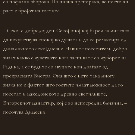
со пофални зборови. По нивна препорака, во постојан
раст е бројот на гостите.
– Секој е добредојден. Секој оној кој барем за миг сака
да почувствува спокој во душата и да се релаксира од
динамичното секојдневие. Нашите посетители добро
знаат какво е чувството кога заспивате со жуборот на
Радика, а се будите со звуците кои доаѓаат од
прекрасната Бистра. Она што е исто така многу
значајно е фактот што гостите имаат можност да го
посетат и македонското древно светилиште,
Бигорскиот манастир, кој е во непосредна близина, –
посочува Димески.