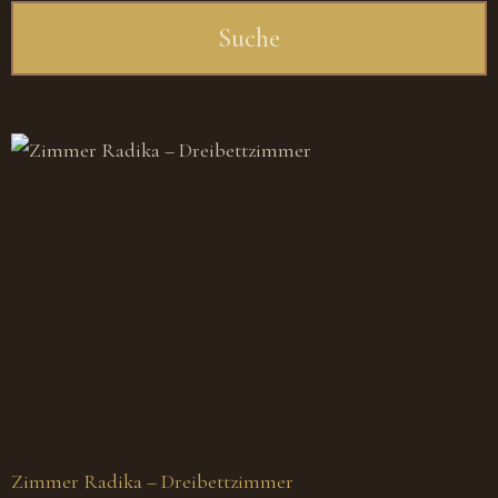
Zimmer Radika – Dreibettzimmer
Z