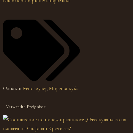
Nachrichtenquelle: ИнфоМакс
Ознаки:
Етно-музеј
,
Мијачка куќа
Verwandte Ereignisse