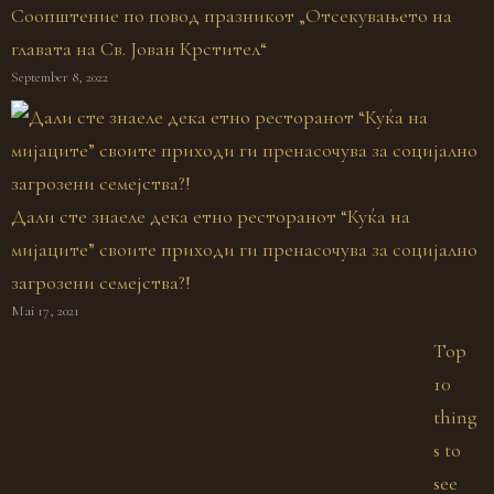
Соопштение по повод празникот „Отсекувањето на
главата на Св. Јован Крстител“
September 8, 2022
Дали сте знаеле дека етно ресторанот “Куќа на
мијаците” своите приходи ги пренасочува за социјално
загрозени семејства?!
Mai 17, 2021
Top
10
thing
s to
see