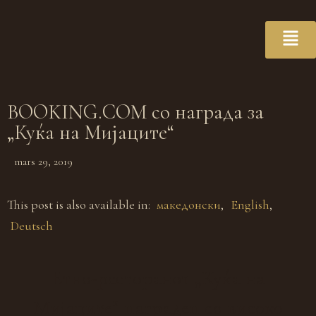
BOOKING.COM со награда за
„Куќа на Мијаците“
mars 29, 2019
This post is also available in:
македонски
English
Deutsch
Eтно-ресторанот „Куќа на
Мијаците” награден со високо