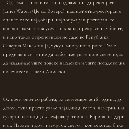
– Од самите наши гости и од заменик директорот
James Waters (Џејмс Вотерс), нашиот етно-ресторан е
оценет како најдобар и најпопуларен ресторан, со
високо квалитетна услуга и храна, прекрасен амбиент,
и како таков е препознаен не само во Република
Северна Македонија, туку и многу пошироко. Тоа е
предизвик сите ние да работиме уште попосветено, за
да измамиме уште повеќе насмевки и уште позадоволни
посетители, – вели Димески.
Од почетокот со работа, во септември 2016 година, до
денес, тука престојувале илјадници гости, намерни или
сучајни патници, од земјава, регионот, Европа, па дури
и од Израел и други земји од светот, кои секогаш биле