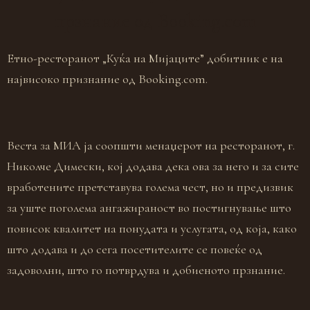
прзнание од Booking.com
Eтно-ресторанот „Куќа на Мијаците” добитник е на
највисоко признание од Booking.com.
Веста за МИА ја соопшти менаџерот на ресторанот, г.
Николче Димески, кој додава дека ова за него и за сите
вработените претставува голема чест, но и предизвик
за уште поголема ангажираност во постигнување што
повисок квалитет на понудата и услугата, од која, како
што додава и до сега посетителите се повеќе од
задоволни, што го потврдува и добиеното прзнание.