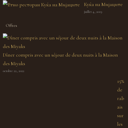
Куќа на Мијаците
juillet 4, 2019
Offres
Dîner compris avec un séjour de deux nuits à la Maison
des Miyaks
octobre 22, 2022
15%
de
rab
ais
sur
les