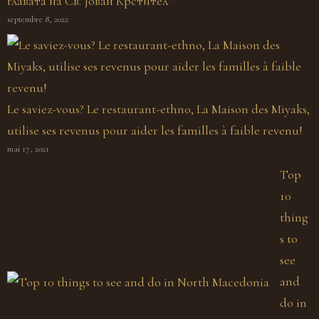
главата на Св. Јован Крстител“
septembre 8, 2022
Le saviez-vous? Le restaurant-ethno, La Maison des Miyaks,
utilise ses revenus pour aider les familles à faible revenu!
mai 17, 2021
Top
10
thing
s to
see
and
do in