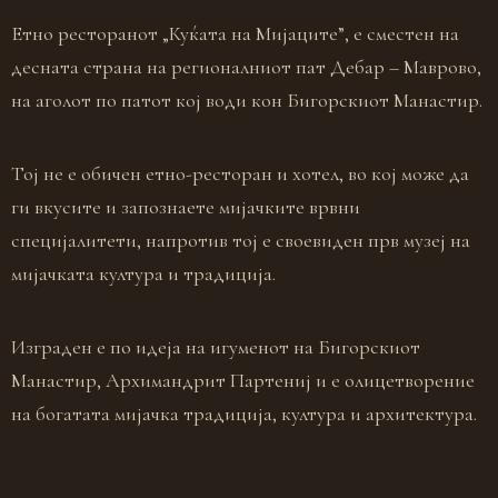
Етно ресторанот „Куќата на Мијаците”, е сместен на
десната страна на регионалниот пат Дебар – Маврово,
на аголот по патот кој води кон Бигорскиот Манастир.
Тој не е обичен етно-ресторан и хотел, во кој може да
ги вкусите и запознаете мијачките врвни
специјалитети, напротив тој е своевиден прв музеј на
мијачката култура и традиција.
Изграден е по идеја на игуменот на Бигорскиот
Манастир, Архимандрит Партениј и е олицетворение
на богатата мијачка традиција, култура и архитектура.