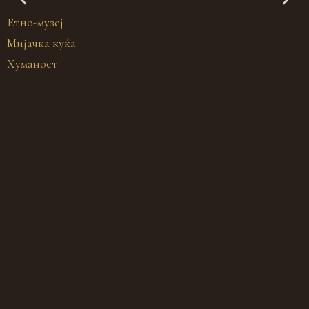
Етно-музеј
Мијачка куќа
Хуманост