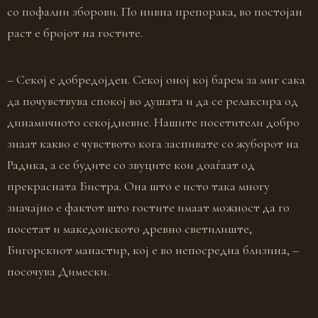
со пофални зборови. По нивна препорака, во постојан
раст е бројот на гостите.
– Секој е добредојден. Секој оној кој барем за миг сака
да почувствува спокој во душата и да се релаксира од
динамичното секојдневие. Нашите посетители добро
знаат какво е чувството кога заспивате со жуборот на
Радика, а се будите со звуците кои доаѓаат од
прекрасната Бистра. Она што е исто така многу
значајно е фактот што гостите имаат можност да го
посетат и македонското древно светилиште,
Бигорскиот манастир, кој е во непосредна близина, –
посочува Димески.