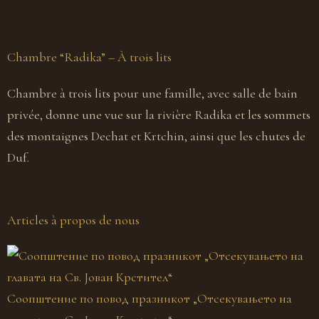
Chambre “Radika” – À trois lits
C
Chambre à trois lits pour une famille, avec salle de bain
C
privée, donne une vue sur la rivière Radika et les sommets
b
des montaignes Dechat et Krtchin, ainsi que les chutes de
K
Duf.
R
Articles à propos de nous
Соопштение по повод празникот „Отсекувањето на