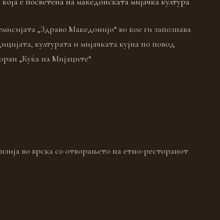
 која е посветена на македонската мијачка култура
емисијата „Здраво Македонијо“ во кое ги запознава
ицијата, културата и мијачката кујна по повод
оран „Куќа на Мијаците“
изија во врска со отворањето на етно-ресторанот