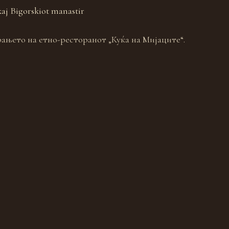
kaj Bigorskiot manastir
рањето на етно-ресторанот „Куќа на Мијаците“.