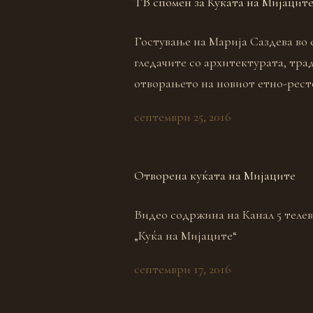
ТВ спомен за Куќата на Мијаците
Гостување на Марија Саздева во 
гледачите со архитектурата, трад
отворањето на новиот етно-рест
септември 25, 2016
Отворена куќата на Мијаците
Видео содржина на Канал 5 телев
„Куќа на Мијаците“
септември 17, 2016