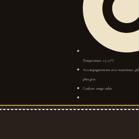
Temperature: 15-17°C
Accompagnements avec nourriture: gibie
plus gras
Couleur: rouge rubis