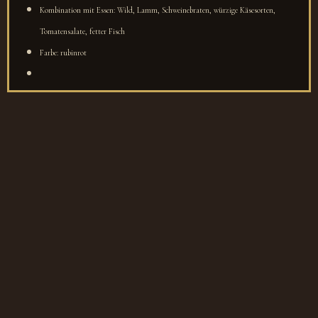
Kombination mit Essen: Wild, Lamm, Schweinebraten, würzige Käsesorten,
Tomatensalate, fetter Fisch
Farbe: rubinrot