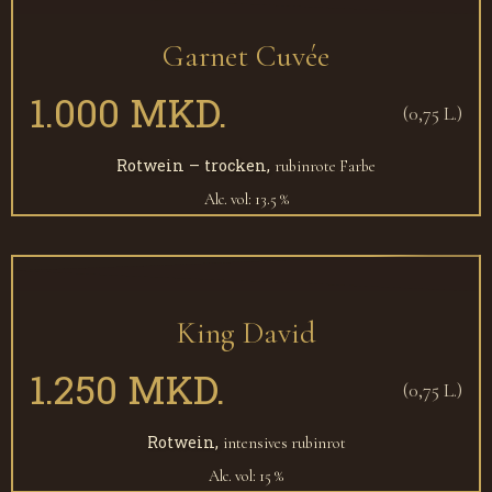
Garnet Cuvée
1.000 MKD.
(0,75 L.)
Rotwein – trocken,
rubinrote Farbe
Alc. vol: 13.5 %
King David
1.250 MKD.
(0,75 L.)
Rotwein,
intensives rubinrot
Alc. vol: 15 %