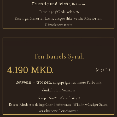
Fruchtig und leicht,
Rotwein
Temp: 13-15°C
Alc. vol: 14 %
Essen: geräucherter Lachs, ausgewählte weiche Käsesorten,
Gänseleberpastete
Ten Barrels Syrah
4.190 MKD.
(0,75 L.)
Rotwein – trocken,
ausgeprägte rubinrote Farbe mit
dunkelroten Nuancen
Temp: 16-18°C
Alc. vol: 16.5 %
Essen: Rindersteak in grüner Pfeffersauce, Wild in würziger Sauce,
verschiedene Fleischsorten