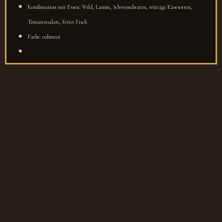
Kombination mit Essen: Wild, Lamm, Schweinebraten, würzige Käsesorten,
Tomatensalate, fetter Fisch
Farbe: rubinrot