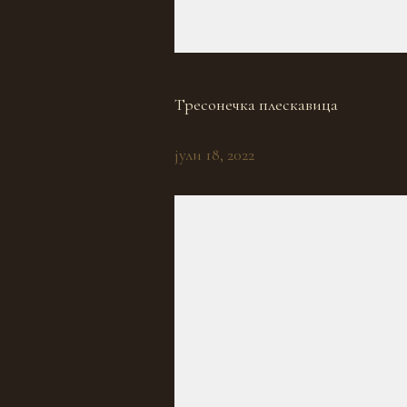
Тресонечка плескавица
јули 18, 2022