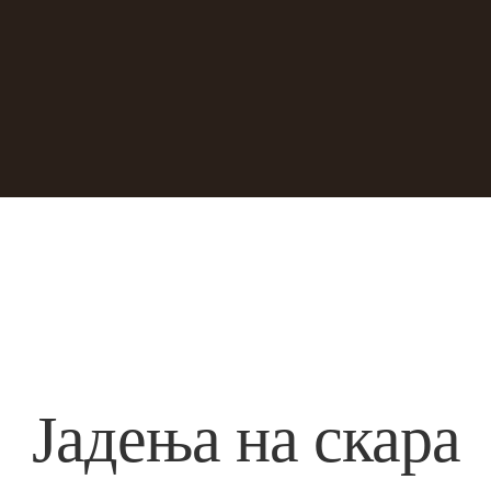
Јадења на скара