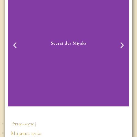
Secret des Miyaks
Етно-музеј
Мијачка куќа