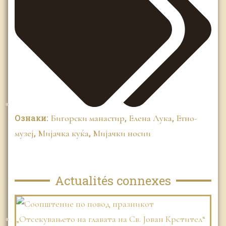
Ознаки:
Бигорски манастир
,
Елена Лука
,
Етно-
музеј
,
Мијачка куќа
,
Мијачки носии
Actualités connexes