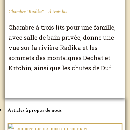
Chambre “Radika” – À trois lits
Cham
Chambre à trois lits pour une famille,
Ch
avec salle de bain privée, donne une
cou
vue sur la rivière Radika et les
do
sommets des montaignes Dechat et
Kr
Krtchin, ainsi que les chutes de Duf.
ai
Articles à propos de nous