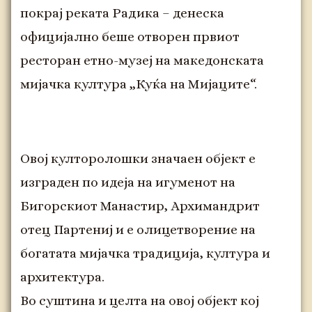
покрај реката Радика – денеска
официјално беше отворен првиот
ресторан етно-музеј на македонската
мијачка култура „Куќа на Мијаците“.
Овој култоролошки значаен објект е
изграден по идеја на игуменот на
Бигорскиот Манастир, Архимандрит
отец Партениј и е олицетворение на
богатата мијачка традиција, култура и
архитектура.
Во суштина и целта на овој објект кој