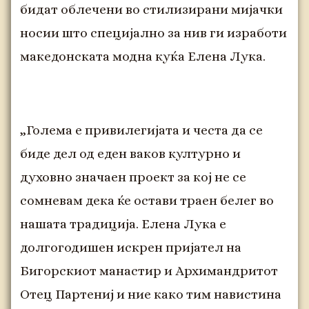
бидат облечени во стилизирани мијачки
носии што специјално за нив ги изработи
македонската модна куќа Елена Лука.
„Голема е привилегијата и честа да се
биде дел од еден ваков културно и
духовно значаен проект за кој не се
сомневам дека ќе остави траен белег во
нашата традиција. Елена Лука е
долгогодишен искрен пријател на
Бигорскиот манастир и Архимандритот
Отец Партениј и ние како тим навистина