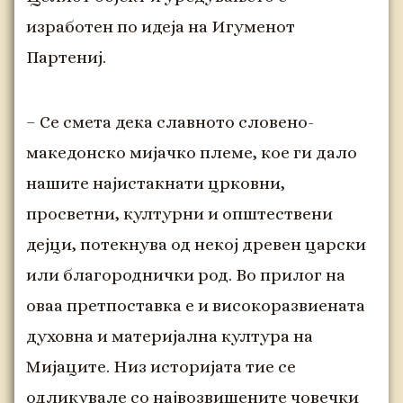
изработен по идеја на Игуменот
Партениј.
– Се смета дека славното словено-
македонско мијачко племе, кое ги дало
нашите најистакнати црковни,
просветни, културни и општествени
дејци, потекнува од некој древен царски
или благороднички род. Во прилог на
оваа претпоставка е и високоразвиената
духовна и материјална култура на
Мијаците. Низ историјата тие се
одликувале со највозвишените човечки