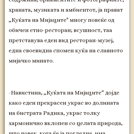
храната, музиката и амбиентот, ја прават
„Куќата на Мијаците" многу повеќе од
обичен етно-ресторан; всушност, таа
претставува еден вид ресторан-музеј,
една своевидна спомен куќа на славното
мијачко минато.
-Навистина, „Куќата на Мијаците“ дојде
како еден прекрасен украс во долината
на бистрата Радика, украс толку
хармонично вклопен со целата природа,
што човек, кога ќе ја погледне, има