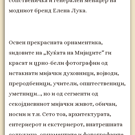
сопственичка и генерален менаџер на
модниот бренд Елена Лука.
Освен прекрасната орнаментика,
ѕидовите на „Куќата на Мијаците“ ги
красат и црно-бели фотографии од
истакнати мијачки духовници, војводи,
преродбеници, учители, општественици,
уметници…, но и од сегменти од
секојдневниот мијачки живот, обичаи,
носии и т.н. Сето тоа, архитектурата,
ентериерот и екстериерот, внатрешната
содржина, орнаментите и фотографиите,