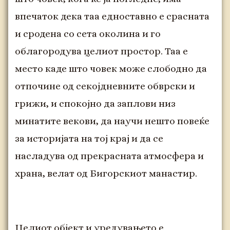
впечаток дека таа едноставно е срасната
и сродена со сета околина и го
облагородува целиот простор. Таа е
место каде што човек може слободно да
отпочине од секојдневните обврски и
грижи, и спокојно да заплови низ
минатите векови, да научи нешто повеќе
за историјата на тој крај и да се
насладува од прекрасната атмосфера и
храна, велат од Бигорскиот манастир.
Целиот објект и уредувањето е