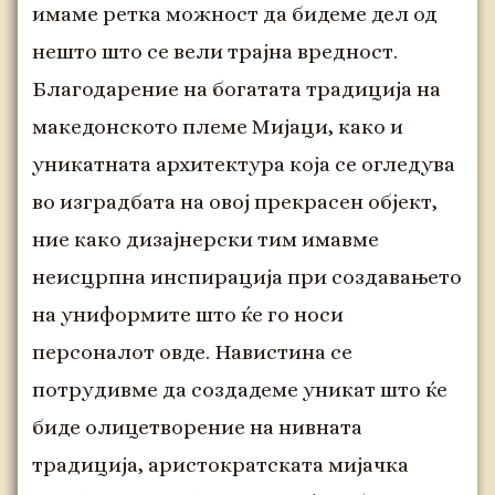
имаме ретка можност да бидеме дел од
нешто што се вели трајна вредност.
Благодарение на богатата традиција на
македонското племе Мијаци, како и
уникатната архитектура која се огледува
во изградбата на овој прекрасен објект,
ние како дизајнерски тим имавме
неисцрпна инспирација при создавањето
на униформите што ќе го носи
персоналот овде. Навистина се
потрудивме да создадеме уникат што ќе
биде олицетворение на нивната
традиција, аристократската мијачка