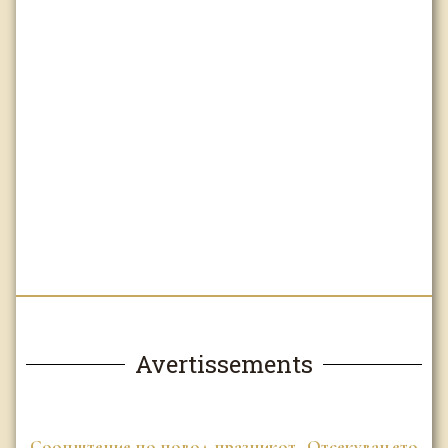
Avertissements
Соопштение по повод празникот „Отсекувањето