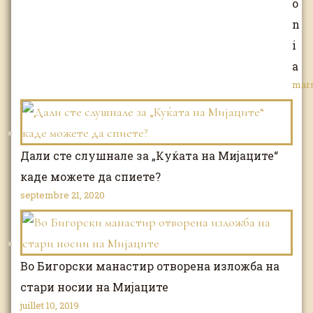
o
n
i
a
mars
Дали сте слушнале за „Куќата на Мијаците“
каде можете да спиете?
septembre 21, 2020
Во Бигорски манастир отворена изложба на
стари носии на Мијаците
juillet 10, 2019