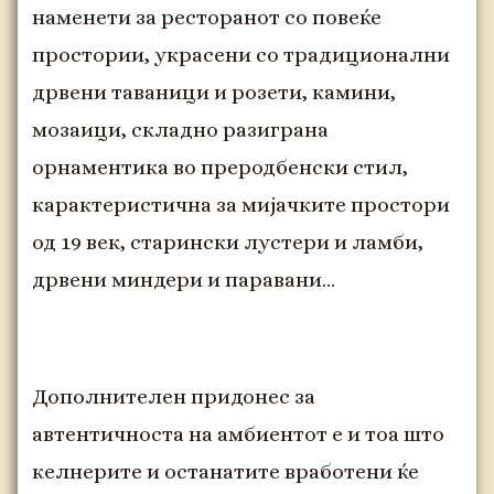
наменети за ресторанот со повеќе
простории, украсени со традиционални
дрвени таваници и розети, камини,
мозаици, складно разиграна
орнаментика во преродбенски стил,
карактеристична за мијачките простори
од 19 век, старински лустери и ламби,
дрвени миндери и паравани…
Дополнителен придонес за
автентичноста на амбиентот е и тоа што
келнерите и останатите вработени ќе