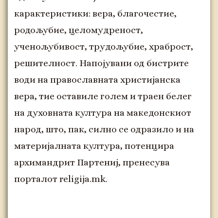
карактеристики: вера, благочестие,
родољубие, целомудреност,
ученољубивост, трудољубие, храброст,
решителност. Напојувани од бистрите
води на православната христијанска
вера, тие оставиле голем и траен белег
на духовната култура на македонскиот
народ, што, пак, силно се одразило и на
материјалната култура, потенцира
архимандрит Партениј, пренесува
порталот religija.mk.