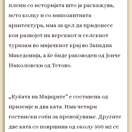
плени со историјата што ја раскажува,
исто колку и со импозантната
архитектура, има за цел да придонесе
кон развојот на верскиот и селскиот
туризам во мијачкиот крај во Западна
Македонија, а ќе биде раководен од Јонче
Николовски од Тетово.
„Куќата на Мијаците“ е составена од
приземје и два ката. Има четири
гостински соби за преноќување. Другите
две ката со површина од околу 500 м2 се