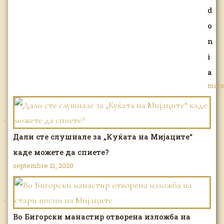
d
o
n
i
a
mars 
Дали сте слушнале за „Куќата на Мијаците“
каде можете да спиете?
septembre 21, 2020
Во Бигорски манастир отворена изложба на