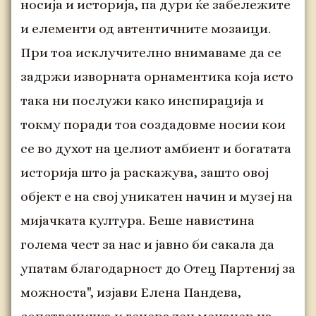
носија и историја, па дури ќе забележите
и елементи од автентичните мозаици.
При тоа исклучително внимаваме да се
задржи изворната орнаментика која исто
така ни послужи како инспирација и
токму поради тоа создадовме носии кои
се во духот на целиот амбиент и богатата
историја што ја раскажува, зашто овој
објект е на свој уникатен начин и музеј на
мијачката култура. Беше навистина
голема чест за нас и јавно би сакала да
упатам благодарност до Отец Партениј за
можноста", изјави Елена Пандева,