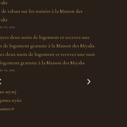
 de rabais sur les nuitées à la Maison des
yaks
re 16, 2022
ez deux nuits de logement et recevez une nuit
logement gratuite à la Maison des Miyaks.
re 16, 2022
Boeu
Secret des Miyaks
Laza
но-музеј
јачка куќа
маност