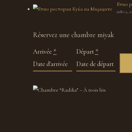
Етно р
juillet 4, 2
Réservez
une chambre miyak
Arrivée
*
Départ
*