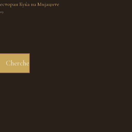
есторан Куќа на Мијаците
019