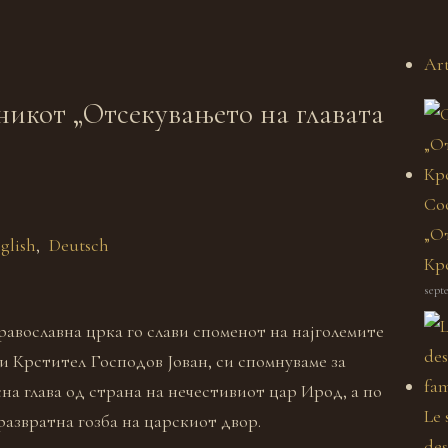
Art
икот „Отсекувањето на главата
Со
„От
glish
Deutsch
Кр
sept
равославна црка го слави споменот на најголемите
и Крстител Господов Јован, си спомнуваме за
на глава од страна на нечестивиот цар Ирод, а по
Le 
развратна гозба на царскиот двор.
des