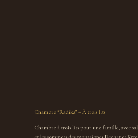
Chambre “Radika” – À trois lits
Chambre à trois lits pour une famille, avec sa
et les sommets des montaignes Dechat et Krtch