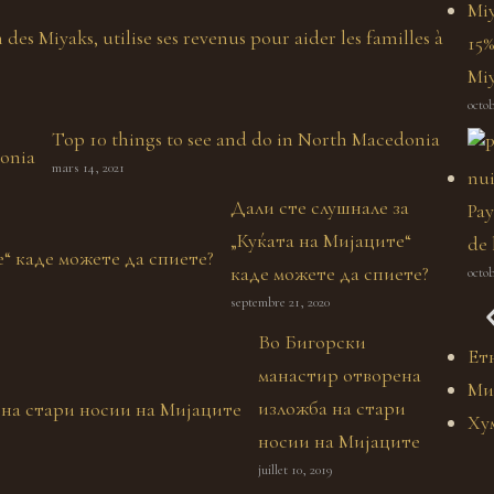
des Miyaks, utilise ses revenus pour aider les familles à
15%
Mi
octob
Top 10 things to see and do in North Macedonia
mars 14, 2021
Дали сте слушнале за
Pay
„Куќата на Мијаците“
de 
каде можете да спиете?
octob
septembre 21, 2020
Во Бигорски
Ет
манастир отворена
Ми
изложба на стари
Ху
носии на Мијаците
juillet 10, 2019