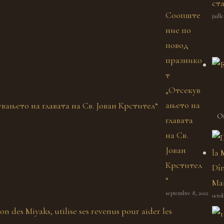
ст
Соопште
juill
ние по
повод
празнико
т
„Отсекув
ањето на
Of
главата
на Св.
Јован
Крстител
Dîn
“
Mai
septembre 8, 2022
octob