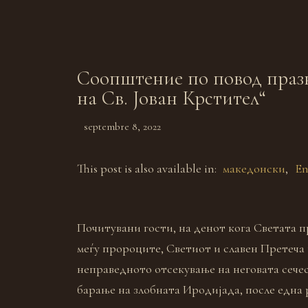
Соопштение по повод празн
на Св. Јован Крстител“
septembre 8, 2022
This post is also available in:
македонски
En
Почитувани гости, на денот кога Светата п
меѓу пророците, Светиот и славен Претеча 
неправедното отсекување на неговата сечес
барање на злобната Иродијада, после една 