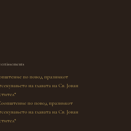
ertissements
општение по повод празникот
секувањето на главата на Св. Јован
стител“
re Krtchin – Deux lits
re à deux lits, parfait pour un couple, avec salle de bain pr
t Krtchin et les montagnes de Dechat, ainsi que la rivière Ra