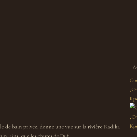
Av
Со
„От
Кр
Chamb
lle de bain privée, donne une vue sur la rivière Radika
Chamb
in, ainsi que les chutes de Duf.
de Mon