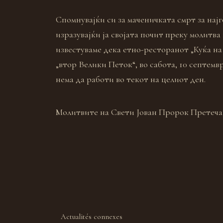
Спомнувајќи си за маченичката смрт за нај
изразувајќи ја својата почит преку молитва
известуваме дека етно-ресторанот „Куќа на
„втор Велики Петок“, во сабота, 10 септемвр
нема да работи во текот на целиот ден.
Молитвите на Свети Јован Пророк Претеча 
Actualités connexes