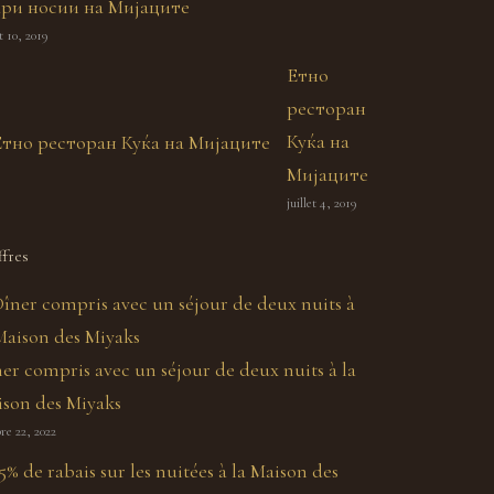
ари носии на Мијаците
et 10, 2019
Етно
ресторан
Куќа на
Мијаците
juillet 4, 2019
fres
er compris avec un séjour de deux nuits à la
son des Miyaks
re 22, 2022