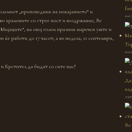
fam
големиот „проповедник на покајанието“ и
mai 
 во храмовите со
строг пост и воздржание, Ве
 Мијаците“, на овој голем празник наречен уште и
и ќе работи до 17 часот, а во недела, 11 септември,
Top
mars
и Крстител да бидат со сите нас!
Да
ка
sept
Во