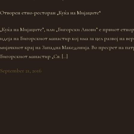
Отворен етно-ресторан „Куќа на Мијаците“
„Куќа на Мијаците”, или „Бигорски Анови” е првиот етно
идеја на Бигорскиот манастир кој има за цел развој на ве
мијачкиот крај на Западна Македонија. Во пресрет на па
Бигорскиот манастир „Св. […]
September 21, 2016