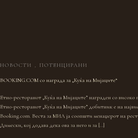
НОВОСТИ
ПОТЕНЦИРАНИ
,
BOOKING.COM со награда за „Куќа на Мијаците“
Eтно-ресторанот „Куќа на Мијаците” награден со високо
Eтно-ресторанот „Куќа на Мијаците” добитник е на најви
Booking.com. Веста за МИА ја соопшти менаџерот на рест
Димески, кој додава дека ова за него и за […]