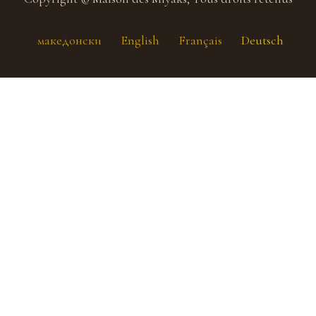
македонски
English
Français
Deutsch