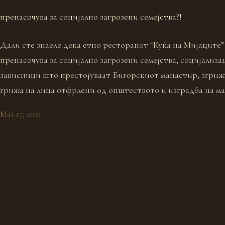
пренасочува за социјално загрозени семејства?!
Дали сте знаеле дека етно ресторанот “Куќа на Мијаците”
пренасочува за социјално загрозени семејства, социјализа
зависници што престојуваат Бигорскиот манастир, згриж
грижа на лица отфрлени од општеството и изградба на ма
Mai 17, 2021