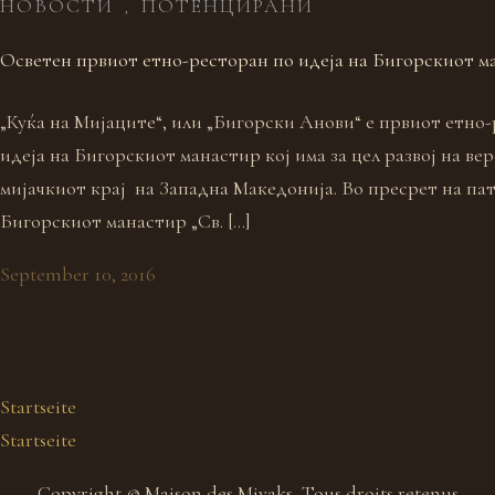
НОВОСТИ
ПОТЕНЦИРАНИ
,
Осветен првиот етно-ресторан по идеја на Бигорскиот м
„Куќа на Мијаците“, или „Бигорски Анови“ е првиот етно
идеја на Бигорскиот манастир кој има за цел развој на ве
мијачкиот крај на Западна Македонија. Во пресрет на па
Бигорскиот манастир „Св. […]
September 10, 2016
Startseite
Startseite
Copyright © Maison des Miyaks, Tous droits retenus