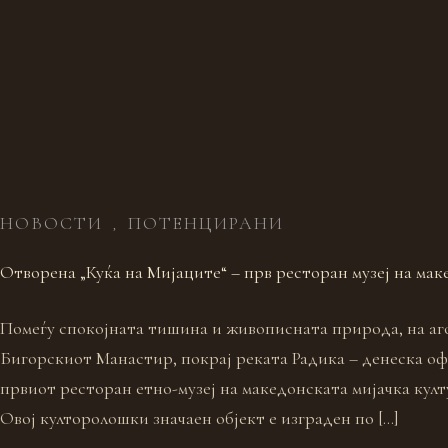
НОВОСТИ
ПОТЕНЦИРАНИ
,
Отворена „Куќа на Мијаците“ – прв ресторан музеј на мак
Помеѓу спокојната тишина и живописната природа, на аго
Бигорскиот Манастир, покрај реката Радика – денеска о
првиот ресторан етно-музеј на македонската мијачка култ
Овој култоролошки значаен објект е изграден по […]