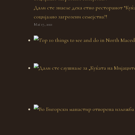
Дали сте знаеле дека етно ресторанот “Куќ
социјално загрозени семејства?!
Mai 17, 2021