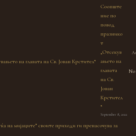
Соопште
ние по
повод
празнико
т
„Отсекув
A
ањето на
главата
No 
на Св.
Јован
Крстител
“
September 8, 2022