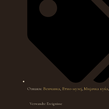
Ознаки:
Венчавка
,
Етно-музеј
,
Мијачка куќа
Verwandte Ereignisse