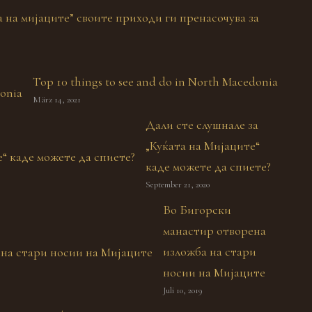
а на мијаците” своите приходи ги пренасочува за
Top 10 things to see and do in North Macedonia
März 14, 2021
Дали сте слушнале за
„Куќата на Мијаците“
каде можете да спиете?
September 21, 2020
Во Бигорски
манастир отворена
изложба на стари
носии на Мијаците
Juli 10, 2019