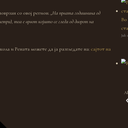
поврзан со овој регион.
„На првата годишнина од
Во
метри), тоа е врвот којшто се гледа од дворот на
ст
Juli 
ола и Рената можете да ја разгледате на:
сајтот на
A