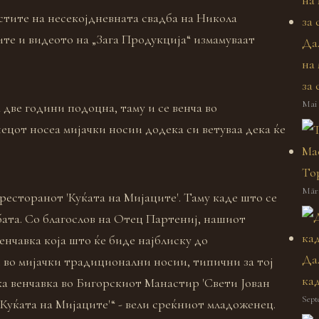
стите на несекојдневната свадба на Никола
те и видеото на „Зага Продукција“ измамуваат
Да
на
за 
Mai 
а две години подоцна, таму и се венча во
цот носеа мијачки носии додека си ветуваа дека ќе
Top
März
ресторанот 'Куќата на Мијаците'. Таму каде што се
дбата. Со благослов на Отец Партениј, нашиот
енчавка која што ќе биде најблиску до
Да
и во мијачки традиционални носии, типични за тој
ка
а венчавка во Бигорскиот Манастир 'Свети Јован
Sept
'Куќата на Мијаците'“ - вели среќниот младоженец.