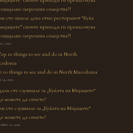
ли сте знаеле дека етно ресторанот “Куќа
 мијаците” своите приходи ги пренасочува
социјално загрозени семејства?!
17, 2021
 10 things to see and do in North Macedonia
 14, 2021
ли сте слушнале за „Куќата на Мијаците“
де можете да спиете?
ember 21, 2020