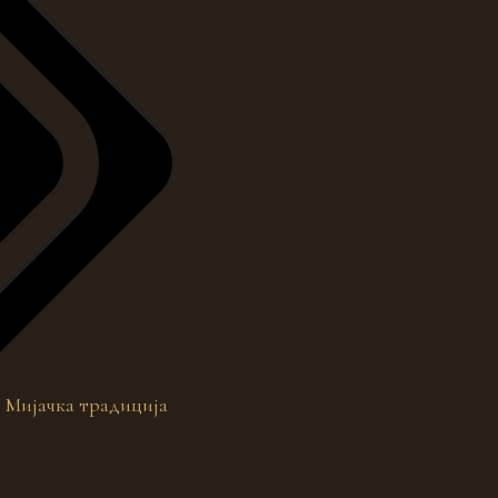
,
Мијачка традиција