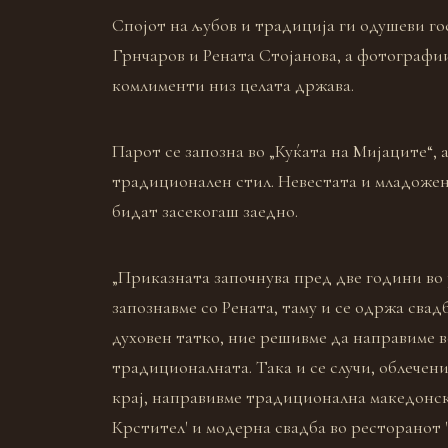
Спојот на љубов и традиција ги одушеви го
Грнчаров и Рената Стојанова, а фотографии
комлименти низ целата држава.
Парот се запозна во „Куќата на Мијаците“, 
традиционален стил. Невестата и младожене
бидат засекогаш заедно.
„Приказната започнува пред две години во 
запознавме со Рената, таму и се одржа сва
духовен татко, ние решивме да направиме в
традиционалната. Така и се случи, облечен
крај, направивме традиционална македонск
Крстител' и модерна свадба во ресторанот 