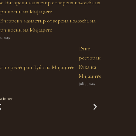
 Бигорски манастир отворена изложба на
ари носии на Мијаците
10, 2019
Етно
ресторан
Куќа на
Мијаците
Juli 4, 2019
Das Geheimnis
Kalb
ktionen
der Mijaken
Laza