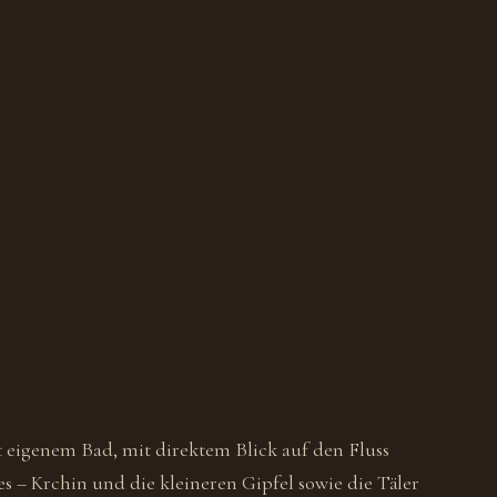
Zimme
 eigenem Bad, mit direktem Blick auf den Fluss
Doppe
s – Krchin und die kleineren Gipfel sowie die Täler
klein