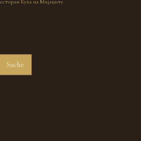
есторан Куќа на Мијаците
9