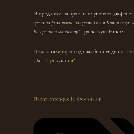
И предлогот за брак на вљубената двојка е 
врската ја запросив на врвот Голем Крчин (2.341 
Бигорскиот манастир“
- раскажува Никола.
Целата галеријата од свадбениот ден на Ник
„Зага Продукција“
Nachrichtenquelle: Фемина.мк