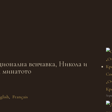
ционална венчавка, Никола и
и минатото
Со
„От
Кр
Sept
glish
Français