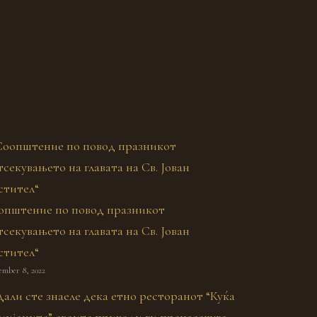
општение по повод празникот
секувањето на главата на Св. Јован
стител“
ember 8, 2022