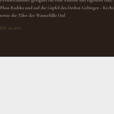
Dreibettzimmer geeignet für eine Familie mit eigenem Bad, 
Fluss Radika und auf die Gipfel des Deshat-Gebirges – Krchi
sowie die Täler der Wasserfälle Duf.
Juli 14, 2022