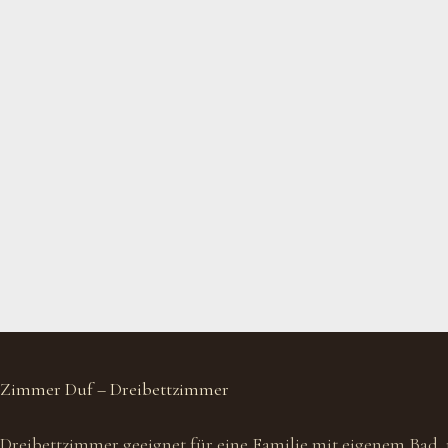
Zimmer Duf – Dreibettzimmer
Dreibettzimmer geeignet für eine Familie mit eigenem Bad, m