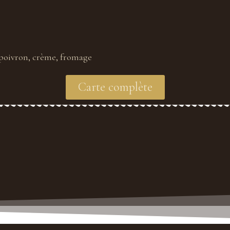
 poivron, crème, fromage
Carte complète