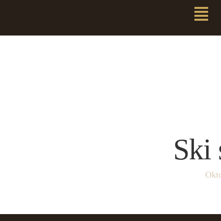
Ski 
Okto