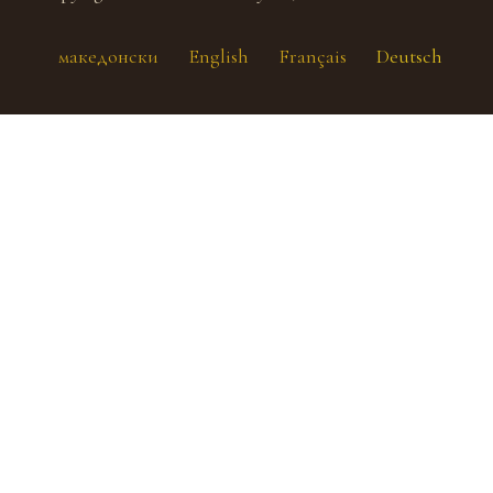
македонски
English
Français
Deutsch