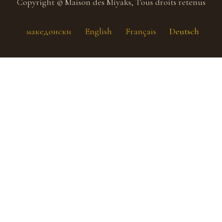
Copyright © Maison des Miyaks, Tous droits retenus
македонски
English
Français
Deutsch